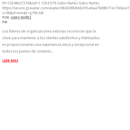
fit=1024%2C576&ssl=1
1024
576
Gabo Nuñez
Gabo Nuñez
https://secure.gravatar.com/avatar/084338f40eb01ba6aa78d8b71ec760ac
s=96&d=mm&r=g
PM
AM
POR:
GABO NUÑEZ
PM
Los líderes de organizaciones exitosas reconocen que la
clave para mantener a los clientes satisfechos y fidelizados
es proporcionarles una experiencia única y excepcional en
todos los puntos de contacto…
LEER MÁS