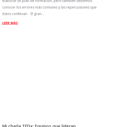
elaborar un plan de formación, pero también debemos
conocer los errores más comunes y las repercusiones que
éstos conllevan. El gran…
LEER MÁS
Mi charla TEDx: Equipos que lideran