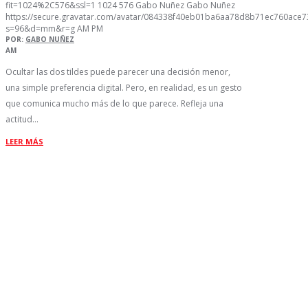
fit=1024%2C576&ssl=1
1024
576
Gabo Nuñez
Gabo Nuñez
https://secure.gravatar.com/avatar/084338f40eb01ba6aa78d8b71ec760ac
s=96&d=mm&r=g
AM
PM
POR:
GABO NUÑEZ
AM
Ocultar las dos tildes puede parecer una decisión menor,
una simple preferencia digital. Pero, en realidad, es un gesto
que comunica mucho más de lo que parece. Refleja una
actitud…
LEER MÁS