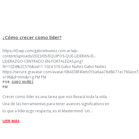
¿Cómo crecer como líder?
https://i0.wp.com/gabrielnunez.com.ar/wp-
content/uploads/2023/05/EQUIPOS-QUE-LIDERAN-EL-
LIDERAZGO-CENTRADO-EN-FORTALEZAS.png?
fit=1024%2C576&ssl=1
1024
576
Gabo Nuñez
Gabo Nuñez
https://secure.gravatar.com/avatar/084338f40eb01ba6aa78d8b71ec760ac
s=96&d=mm&r=g
PM
PM
POR:
GABO NUÑEZ
PM
Crecer como líder es una tarea que nos llevará toda la vida.
Una de las herramientas para tener avances significativos en
lo que a liderazgo respecta, es el Mastermind. Un…
LEER MÁS