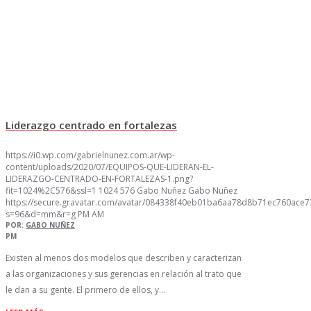
Liderazgo centrado en fortalezas
https://i0.wp.com/gabrielnunez.com.ar/wp-
content/uploads/2020/07/EQUIPOS-QUE-LIDERAN-EL-
LIDERAZGO-CENTRADO-EN-FORTALEZAS-1.png?
fit=1024%2C576&ssl=1
1024
576
Gabo Nuñez
Gabo Nuñez
https://secure.gravatar.com/avatar/084338f40eb01ba6aa78d8b71ec760ac
s=96&d=mm&r=g
PM
AM
POR:
GABO NUÑEZ
PM
Existen al menos dos modelos que describen y caracterizan
a las organizaciones y sus gerencias en relación al trato que
le dan a su gente. El primero de ellos, y…