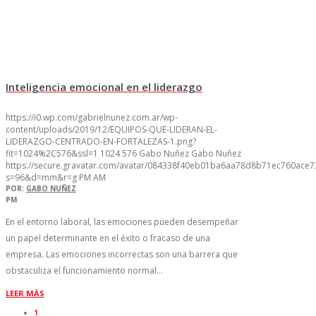
Inteligencia emocional en el liderazgo
https://i0.wp.com/gabrielnunez.com.ar/wp-
content/uploads/2019/12/EQUIPOS-QUE-LIDERAN-EL-
LIDERAZGO-CENTRADO-EN-FORTALEZAS-1.png?
fit=1024%2C576&ssl=1
1024
576
Gabo Nuñez
Gabo Nuñez
https://secure.gravatar.com/avatar/084338f40eb01ba6aa78d8b71ec760ac
s=96&d=mm&r=g
PM
AM
POR:
GABO NUÑEZ
PM
En el entorno laboral, las emociones pueden desempeñar
un papel determinante en el éxito o fracaso de una
empresa. Las emociones incorrectas son una barrera que
obstaculiza el funcionamiento normal…
LEER MÁS
1