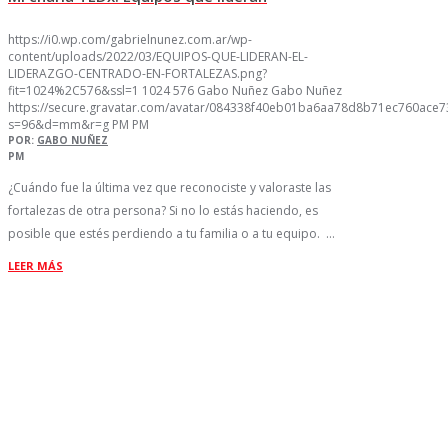
https://i0.wp.com/gabrielnunez.com.ar/wp-
content/uploads/2022/03/EQUIPOS-QUE-LIDERAN-EL-
LIDERAZGO-CENTRADO-EN-FORTALEZAS.png?
fit=1024%2C576&ssl=1
1024
576
Gabo Nuñez
Gabo Nuñez
https://secure.gravatar.com/avatar/084338f40eb01ba6aa78d8b71ec760ac
s=96&d=mm&r=g
PM
PM
POR:
GABO NUÑEZ
PM
¿Cuándo fue la última vez que reconociste y valoraste las
fortalezas de otra persona? Si no lo estás haciendo, es
posible que estés perdiendo a tu familia o a tu equipo. …
LEER MÁS