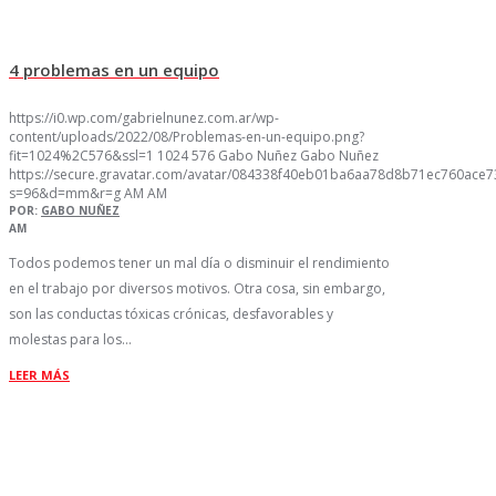
4 problemas en un equipo
https://i0.wp.com/gabrielnunez.com.ar/wp-
content/uploads/2022/08/Problemas-en-un-equipo.png?
fit=1024%2C576&ssl=1
1024
576
Gabo Nuñez
Gabo Nuñez
https://secure.gravatar.com/avatar/084338f40eb01ba6aa78d8b71ec760ac
s=96&d=mm&r=g
AM
AM
POR:
GABO NUÑEZ
AM
Todos podemos tener un mal día o disminuir el rendimiento
en el trabajo por diversos motivos. Otra cosa, sin embargo,
son las conductas tóxicas crónicas, desfavorables y
molestas para los…
LEER MÁS