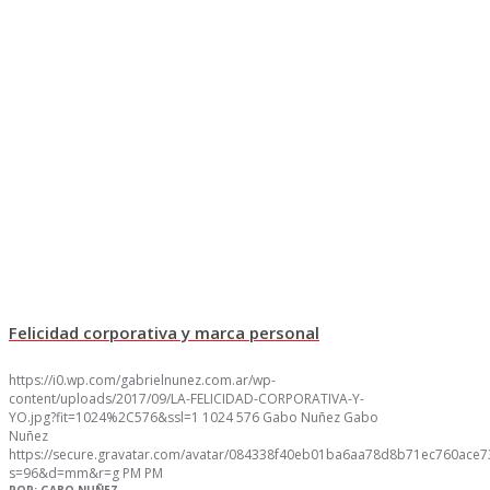
Felicidad corporativa y marca personal
https://i0.wp.com/gabrielnunez.com.ar/wp-
content/uploads/2017/09/LA-FELICIDAD-CORPORATIVA-Y-
YO.jpg?fit=1024%2C576&ssl=1
1024
576
Gabo Nuñez
Gabo
Nuñez
https://secure.gravatar.com/avatar/084338f40eb01ba6aa78d8b71ec760ac
s=96&d=mm&r=g
PM
PM