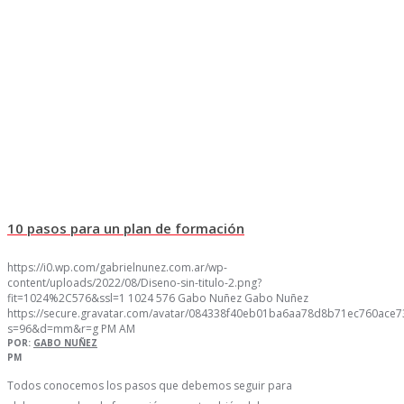
10 pasos para un plan de formación
https://i0.wp.com/gabrielnunez.com.ar/wp-
content/uploads/2022/08/Diseno-sin-titulo-2.png?
fit=1024%2C576&ssl=1
1024
576
Gabo Nuñez
Gabo Nuñez
https://secure.gravatar.com/avatar/084338f40eb01ba6aa78d8b71ec760ac
s=96&d=mm&r=g
PM
AM
POR:
GABO NUÑEZ
PM
Todos conocemos los pasos que debemos seguir para