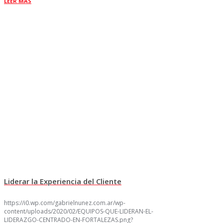
LEER MÁS
Liderar la Experiencia del Cliente
https://i0.wp.com/gabrielnunez.com.ar/wp-
content/uploads/2020/02/EQUIPOS-QUE-LIDERAN-EL-
LIDERAZGO-CENTRADO-EN-FORTALEZAS.png?