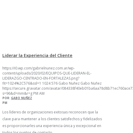
Liderar la Experiencia del Cliente
https://i0.wp.com/gabrielnunez.com.ar/wp-
content/uploads/2020/02/EQUIPOS-QUE-LIDERAN-EL-
LIDERAZGO-CENTRADO-EN-FORTALEZAS.png?
fit=1024%2C576&ssl=1
1024
576
Gabo Nuñez
Gabo Nuñez
https://secure.gravatar.com/avatar/084338f40eb01ba6aa78d8b71ec760ac
s=96&d=mm&r=g
PM
AM
POR:
GABO NUÑEZ
PM
Los líderes de organizaciones exitosas reconocen que la
clave para mantener a los clientes satisfechos y fidelizados
es proporcionarles una experiencia única y excepcional en
todos los puntos de contacto…