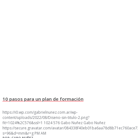
10 pasos para un plan de formación
https://i0.wp.com/gabrielnunez.com.ar/wp-
content/uploads/2022/08/Diseno-sin-titulo-2.png?
fit=1024%2C576&ssl=1
1024
576
Gabo Nuñez
Gabo Nuñez
https://secure.gravatar.com/avatar/084338f40eb01ba6aa78d8b71ec760ac
s=96&d=mm&r=g
PM
AM