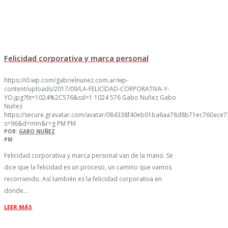
Felicidad corporativa y marca personal
https://i0.wp.com/gabrielnunez.com.ar/wp-
content/uploads/2017/09/LA-FELICIDAD-CORPORATIVA-Y-
YO.jpg?fit=1024%2C576&ssl=1
1024
576
Gabo Nuñez
Gabo
Nuñez
https://secure.gravatar.com/avatar/084338f40eb01ba6aa78d8b71ec760ac
s=96&d=mm&r=g
PM
PM
POR:
GABO NUÑEZ
PM
Felicidad corporativa y marca personal van de la mano. Se
dice que la felicidad es un proceso, un camino que vamos
recorriendo. Así también es la felicidad corporativa en
donde…
LEER MÁS