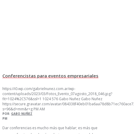
Conferencistas para eventos empresariales
https://i0.wp.com/gabrielnunez.com.ar/wp-
content/uploads/2023/03/Fotos_Evento_07agosto_2018_046.jpg?
fit=1024%2C576&ssl=1
1024
576
Gabo Nuñez
Gabo Nuñez
https://secure.gravatar.com/avatar/084338f40eb01ba6aa78d8b71ec760ac
s=96&d=mm&r=g
PM
AM
POR:
GABO NUÑEZ
PM
Dar conferencias es mucho más que hablar; es más que