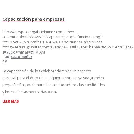
Capacitación para empresas
https://i0.wp.com/gabrielnunez.com.ar/wp-
content/uploads/2022/03/Capacitacion-que-funciona.png?
fit=1024%2C576&ssl=1
1024
576
Gabo Nuñez
Gabo Nuñez
https://secure.gravatar.com/avatar/084338f40eb01ba6aa78d8b71ec760ac
s=96&d=mm&r=g
PM
AM
POR:
GABO NUÑEZ
PM
La capacitación de los colaboradores es un aspecto
esencial para el éxito de cualquier empresa, ya sea grande o
pequeña. Proporcionar a los colaboradores las habilidades
y herramientas necesarias para…
LEER MÁS