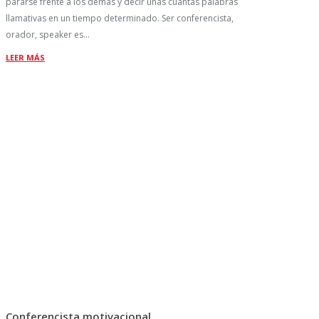
pararse frente a los demás y decir unas cuantas palabras
llamativas en un tiempo determinado. Ser conferencista,
orador, speaker es…
LEER MÁS
Conferencista motivacional