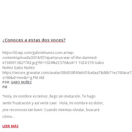
¿Conoces a estas dos voces?
https://i0.wp.com/gabrielnunez.com.ar/wp-
content/uploads/2018/07/spartacus-war-of-the-damned-
e1589313827783.jpg?fit=1024%2C576&ssl=1
1024
576
Gabo
Nuñez
Gabo Nuñez
https://secure.gravatar.com/avatar/084338f40eb01ba6aa78d8b71ec760ac
s=96&d=mm&r=g
PM
AM
POR:
GABO NUÑEZ
PM
“Hola, mi nombre es temor, llego sin invitación. Te hago
sentir frustración y así verte caer. Hola, mi nombre es dolor,
¡me reconoces tan bien!. Cuando intentas olvidar, buscaré
cómo…
LEER MÁS