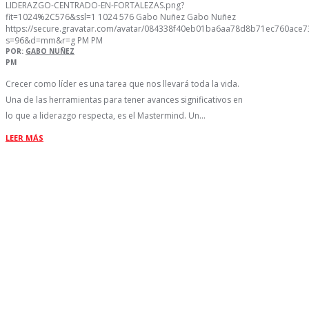
LIDERAZGO-CENTRADO-EN-FORTALEZAS.png?
fit=1024%2C576&ssl=1
1024
576
Gabo Nuñez
Gabo Nuñez
https://secure.gravatar.com/avatar/084338f40eb01ba6aa78d8b71ec760ac
s=96&d=mm&r=g
PM
PM
POR:
GABO NUÑEZ
PM
Crecer como líder es una tarea que nos llevará toda la vida.
Una de las herramientas para tener avances significativos en
lo que a liderazgo respecta, es el Mastermind. Un…
LEER MÁS