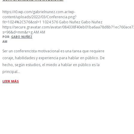
https://i0.wp.com/gabrielnunez.com.ar/wp-
content/uploads/2022/03/Conferencia.png?
fit=1024%2C576&ssl=1
1024
576
Gabo Nuñez
Gabo Nuñez
https://secure.gravatar.com/avatar/084338f40eb01ba6aa78d8b71ec760ac
s=96&d=mm&r=g
AM
AM
POR:
GABO NUÑEZ
AM
Ser un conferencista motivacional es una tarea que requiere
coraje, habilidades y experiencia para hablar en público. De
hecho, según estudios, el miedo a hablar en público es la
principal…
LEER MÁS