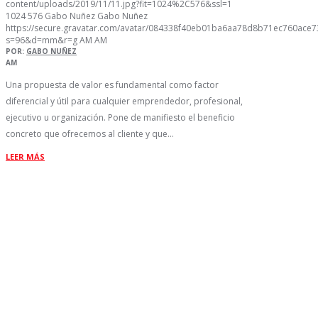
content/uploads/2019/11/11.jpg?fit=1024%2C576&ssl=1
1024
576
Gabo Nuñez
Gabo Nuñez
https://secure.gravatar.com/avatar/084338f40eb01ba6aa78d8b71ec760ac
s=96&d=mm&r=g
AM
AM
POR:
GABO NUÑEZ
AM
Una propuesta de valor es fundamental como factor
diferencial y útil para cualquier emprendedor, profesional,
ejecutivo u organización. Pone de manifiesto el beneficio
concreto que ofrecemos al cliente y que…
LEER MÁS