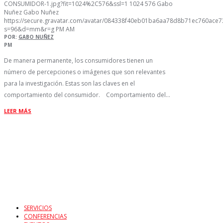
CONSUMIDOR-1.jpg?fit=1024%2C576&ssl=1
1024
576
Gabo
Nuñez
Gabo Nuñez
https://secure.gravatar.com/avatar/084338f40eb01ba6aa78d8b71ec760ac
s=96&d=mm&r=g
PM
AM
POR:
GABO NUÑEZ
PM
De manera permanente, los consumidores tienen un
número de percepciones o imágenes que son relevantes
para la investigación. Estas son las claves en el
comportamiento del consumidor. Comportamiento del…
LEER MÁS
SERVICIOS
CONFERENCIAS